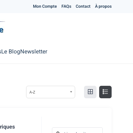
Mon Compte
FAQs
Contact
À propos
s
Le Blog
Newsletter
A-Z
riques