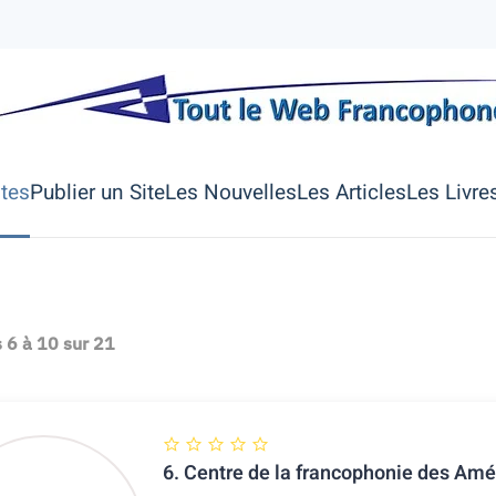
ites
Publier un Site
Les Nouvelles
Les Articles
Les Livre
s
6
à
10
sur
21
6.
Centre de la francophonie des Amé