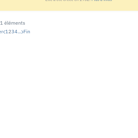
21 éléments
er
1
2
3
4
...
Fin