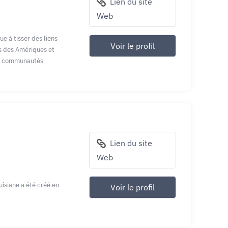
Lien du site
Web
e à tisser des liens
Voir le profil
es des Amériques et
es communautés
Lien du site
Web
isiane a été créé en
Voir le profil